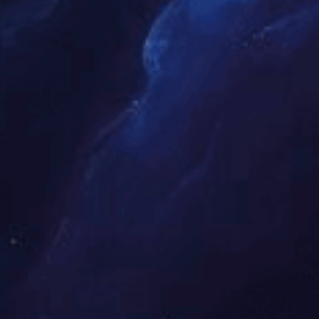
，每个城市都在其独特的历史背景和文化氛围中孕育了不
，更是城市精神与文化认同的象征。通过篮球，这些城市
也将篮球运动推向了全球舞台，成为了文化交流与城市形
页，激励着新一代的球迷和居民，继续传承和发扬这种不
Next Post