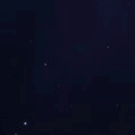
🧧🧧😄😄✅世界杯梦,2026圆✅2026年国际足联
界杯(第23届国际足联世界杯)-官方网站👑
【xiangancanyin.com】👑是亚洲独家世界杯资
台,球迷狂热追捧！2026世界杯官网提供注册预