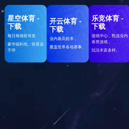
1、城市多元文化与篮球
纽约市作为全球文化中心，其NBA球队不仅仅
克林的街头艺术到曼哈顿的金融区，每个区域
布鲁克林篮网队的崛起，不仅带动了当地经济
影响了城市的社会结构和文化认同？