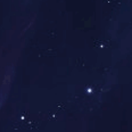
何与城市的发展历程相辅相成？从马迪逊广场花园到街头
？
奇
和快船队在篮球场上不仅战绩斐然，更是明星效应的体
员如何成为了城市文化的一部分？
音乐产业？篮球明星与明星文化的交汇，如何推动了城市
更是城市人心中的自豪。这种篮球传奇如何激励了新一代
同
A球队凯尔特人队不仅仅代表着体育竞技，更是运动精神
街头文化如何塑造了球队的特有风格？