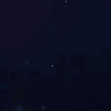
导航
网站地图
联
世
发现世界杯官网入口
XML
讯平
体育热点