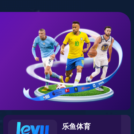
网站
发现世界杯官
首页
网入口
体育热点
Home
NBA球队城市的文化与篮球传奇