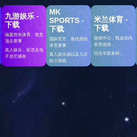
代表着篮球运动，更承载着各种族裔的文化象征。从布鲁
都在篮球文化中找到了独特的表达方式。
，也成为了年轻人心中的偶像。球场外的文化活动，如何