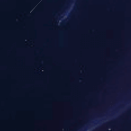
在这种多元文化的影响下，纽约的篮球传奇如
的打球文化，篮球如何融入了这座城市的血脉
2、明星光环与洛杉矶的篮球传
洛杉矶，影视明星的摇篮，其NBA球队湖人队
现。从科比布莱恩特到勒布朗詹姆斯，明星球
洛杉矶的篮球文化如何影响了好莱坞的电影与
的经济发展与文化输出？
湖人队的十八冠传奇，不仅仅是体育的辉煌，
球迷，塑造了洛杉矶独特的城市形象？
3、波士顿的运动传奇与文化认
波士顿作为美国历史最悠久的城市之一，其NB
的象征。从北岸传统到南岸工业区，波士顿的