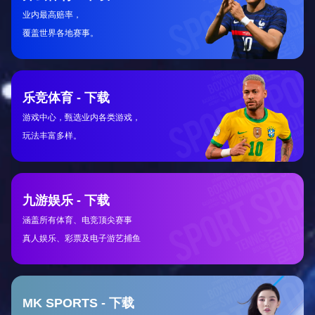
公众中的辨识度。
再者，有些球员还会选择具有地区特色或者民族元素的服装
来表达自我身份，这种做法不仅帮助他们建立起个人品牌，
也使得路人在视觉上更容易记住他们。例如，一些南美洲球
员可能会穿戴带有本国传统图案或色彩的衣物，从而引起关
注。
3、球场表现
第三点是关于球场表现。每位优秀球员都会有自己独特的踢
法及技巧，这也是路人快速识别其身份的重要依据。一名顶
尖前锋可能以灵活迅速著称，而中场大师则可能因精准传球
而闻名。这样的技术特点使得观众能够在观看比赛时迅速辨
认出不同位置上的明星选手。
例如，当看到某位选手在禁区内灵巧盘带并进攻时，观众很