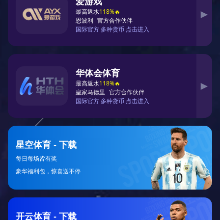
最后，一些球员还常常有独特的纹身或其他身体标记。例
如，内马尔身上的多处纹身就成为了他的一个明显标志。这
些纹身不仅体现了个人文化背景，还传递出情感故事，使得
球迷和路人更容易记住他。
2、穿着风格
除了外貌特征，穿着风格同样是识别足球明星的重要途径。
许多明星球员在赛场内外通常会选择一些时尚且具个人特色
的服装，以展现他们的个性和品位。例如，C罗喜欢穿戴名
牌服饰，他每次出现在公共场合时，总是光鲜亮丽，让路人
一眼就能认出他。
此外，一些球员还会通过配饰来增强自己的形象，如手表、
耳环等。这些细节往往能够反映出他们对时尚潮流的敏锐嗅
觉，也为他们增添了一份神秘感。在社交媒体上，这种穿搭
风格也经常受到粉丝们热烈讨论，从而进一步提高了他们在