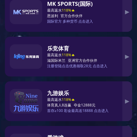
其健美身材和深邃的五官而备受瞩目。
其次，发型也是一个重要的标志。很多足球明星会选择一些
特别的发型来展示自己的个性，比如贝克汉姆曾经流行过的
“莫霍克”发型，以及C罗近期的一些时尚造型。这些发型不
仅能瞬间抓住路人的眼球，还往往成为时尚潮流的一部分。